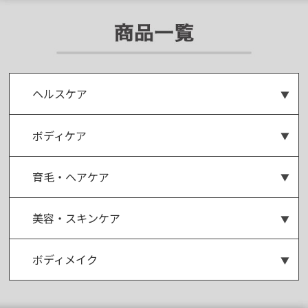
ヘルスケア
活力サプリ
ドリンク
エチケットサプリ
アミノ酸
ボディケア
磁気パンツ
尿漏れ・失禁パンツ
包茎補助グッズ
メンズローション
育毛・ヘアケア
薬用育毛ジェル
美容・スキンケア
薬用除毛クリーム
抑毛ローション
薬用ボディソープ
ボディメイク
着圧シャツ
着圧タンクトップ
姿勢強制サポーター
衣類