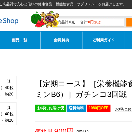
る高品質で安心と信頼の健康食品・機能性食品・サプリメントをお届けします。
商品計:
0点
合計:
0円
(税込)
【定期コース】［栄養機能
ミンB6）］ガチンコ3回戦（
お得にお届け便
送料無料
1080円OFF
お得にお
8,900
円
価格