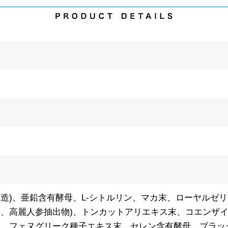
製造)、亜鉛含有酵母、L-シトルリン、マカ末、ローヤルゼ
、高麗人参抽出物)、トンカットアリエキス末、コエンザイム
)、フェヌグリーク種子エキス末、セレン含有酵母、ブラッ