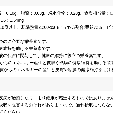
質：0.18g、脂質：0.03g、炭水化物：0.28g、食塩相当量：0
6：1.54mg
(18歳以上、基準熱量2,200kcal)に占める割合:亜鉛72％、ビ
つのに必要な栄養素です。
康維持を助ける栄養素です。
酸の代謝に関与して、健康の維持に役立つ栄養素です。
物からのエネルギー産生と皮膚や粘膜の健康維持を助ける栄
く質からのエネルギーの産生と皮膚や粘膜の健康維持を助け
疾病が治癒したり、より健康が増進するものではありませ
吸収を阻害するおそれがありますので、過剰摂取にならな
てください。