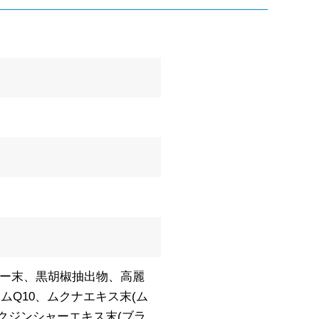
リー末、黒胡椒抽出物、高麗
Q10、ムクナエキス末(ム
クジンシャーエキス末(ブラ