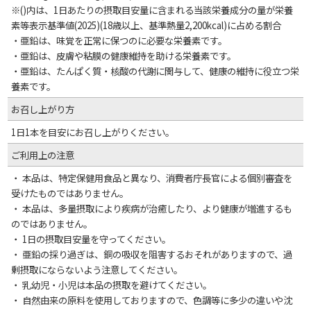
※()内は、1日あたりの摂取目安量に含まれる当該栄養成分の量が栄養
素等表示基準値(2025)(18歳以上、基準熱量2,200kcal)に占める割合
・亜鉛は、味覚を正常に保つのに必要な栄養素です。
・亜鉛は、皮膚や粘膜の健康維持を助ける栄養素です。
・亜鉛は、たんぱく質・核酸の代謝に関与して、健康の維持に役立つ栄
養素です。
お召し上がり方
1日1本を目安にお召し上がりください。
ご利用上の注意
・ 本品は、特定保健用食品と異なり、消費者庁長官による個別審査を
受けたものではありません。
・ 本品は、多量摂取により疾病が治癒したり、より健康が増進するも
のではありません。
・ 1日の摂取目安量を守ってください。
・ 亜鉛の採り過ぎは、銅の吸収を阻害するおそれがありますので、過
剰摂取にならないよう注意してください。
・ 乳幼児・小児は本品の摂取を避けてください。
・ 自然由来の原料を使用しておりますので、色調等に多少の違いや沈