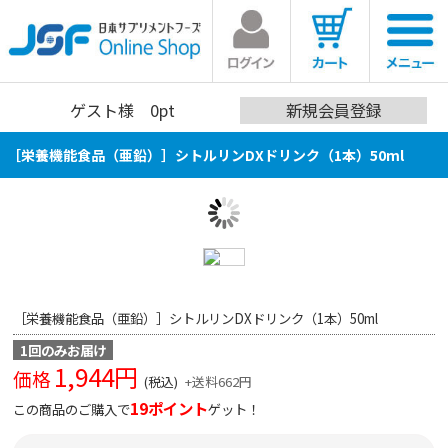
ゲスト
様 0pt
新規会員登録
［栄養機能食品（亜鉛）］シトルリンDXドリンク（1本）50ml
［栄養機能食品（亜鉛）］シトルリンDXドリンク（1本）50ml
1回のみお届け
1,944
円
価格
(税込)
+送料662円
19ポイント
この商品のご購入で
ゲット！