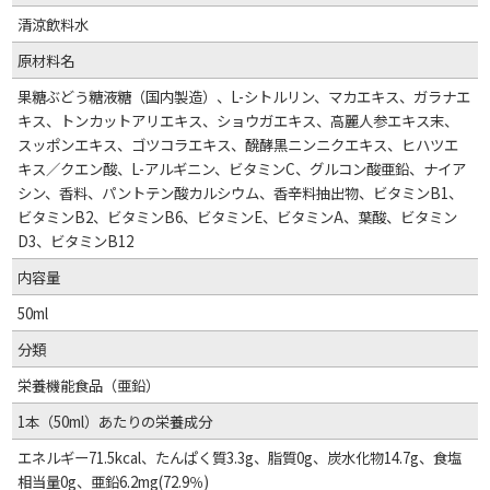
清涼飲料水
原材料名
果糖ぶどう糖液糖（国内製造）、L-シトルリン、マカエキス、ガラナエ
キス、トンカットアリエキス、ショウガエキス、高麗人参エキス末、
スッポンエキス、ゴツコラエキス、醗酵黒ニンニクエキス、ヒハツエ
キス／クエン酸、L-アルギニン、ビタミンC、グルコン酸亜鉛、ナイア
シン、香料、パントテン酸カルシウム、香辛料抽出物、ビタミンB1、
ビタミンB2、ビタミンB6、ビタミンE、ビタミンA、葉酸、ビタミン
D3、ビタミンB12
内容量
50ml
分類
栄養機能食品（亜鉛）
1本（50ml）あたりの栄養成分
エネルギー71.5kcal、たんぱく質3.3g、脂質0g、炭水化物14.7g、食塩
相当量0g、亜鉛6.2mg(72.9％)