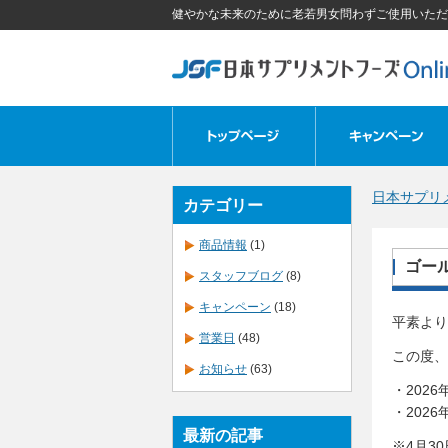
健やかな未来のために老若男女問わずご使用いただ
日本サプリメン
カテゴリー
商品情報
(1)
ゴー
スタッフブログ
(8)
キャンペーン
(18)
平素より
営業日
(48)
この度、
お知らせ
(63)
・2026
・202
最新の記事
※4月3