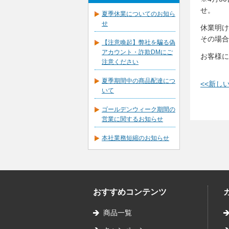
せ。
夏季休業についてのお知ら
せ
休業明け
その場合
【注意喚起】弊社を騙る偽
アカウント・詐欺DMにご
お客様に
注意ください
夏季期間中の商品配達につ
<<新し
いて
ゴールデンウィーク期間の
営業に関するお知らせ
本社業務短縮のお知らせ
おすすめコンテンツ
商品一覧