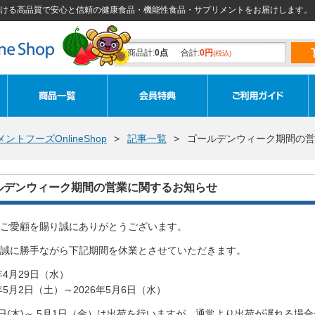
ける高品質で安心と信頼の健康食品・機能性食品・サプリメントをお届けします。
商品計:
0点
合計:
0円
(税込)
トフーズOnlineShop
記事一覧
ゴールデンウィーク期間の営
ルデンウィーク期間の営業に関するお知らせ
ご愛顧を賜り誠にありがとうございます。
誠に勝手ながら下記期間を休業とさせていただきます。
年4月29日（水）
6年5月2日（土）～2026年5月6日（水）
0日(木)～ 5月1日（金）は出荷を行いますが、通常より出荷が遅れる